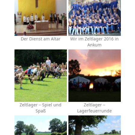
Der Dienst am Altar
Wir im Zeltlager 2016 in
Ankum
Zeltlager – Spiel und
Zeltlager –
Spaß
Lagerfeuerrunde