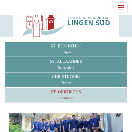
Toggl
navig
ST. BONIFATIUS
Lingen
ST. ALEXANDER
Schepsdorf
CHRISTKÖNIG
Darme
ST. GERTRUDIS
Bramsche