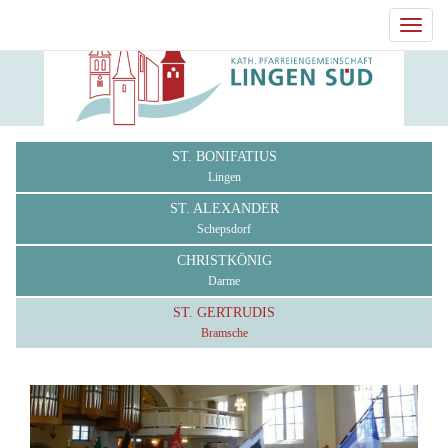
Toggl
navig
ST. BONIFATIUS
Lingen
ST. ALEXANDER
Schepsdorf
CHRISTKÖNIG
Darme
ST. GERTRUDIS
Bramsche