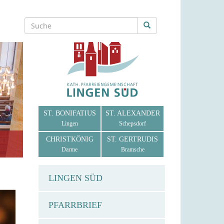
ST. BONIFATIUS
ST. ALEXANDER
Lingen
Schepsdorf
CHRISTKÖNIG
ST. GERTRUDIS
Darme
Bramsche
LINGEN SÜD
PFARRBRIEF