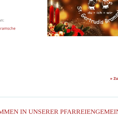
an:
Bramsche
» Z
MMEN IN UNSERER PFARREIENGEMEI