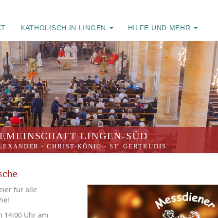
KT
KATHOLISCH IN LINGEN
HILFE UND MEHR
EMEINSCHAFT LINGEN-SÜD
ALEXANDER
-
CHRIST-KÖNIG
-
ST. GERTRUDIS
sche
ier für alle
he!
m 14:00 Uhr am