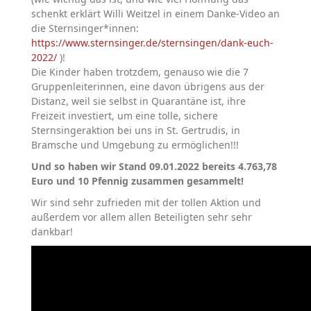
schenkt erklärt Willi Weitzel in einem Danke-Video an
die Sternsinger*innen:
https://www.sternsinger.de/sternsingen/dank-euch-
2022/
)!
Die Kinder haben trotzdem, genauso wie die 7
Gruppenleiterinnen, eine davon übrigens aus der
Distanz, weil sie selbst in Quarantäne ist, ihre
Freizeit investiert, um eine tolle, sichere
Sternsingeraktion bei uns in St. Gertrudis, in
Bramsche und Umgebung zu ermöglichen!!!
Und so haben wir Stand 09.01.2022 bereits 4.763,78
Euro und 10 Pfennig zusammen gesammelt!
Wir sind sehr zufrieden mit der tollen Aktion und
außerdem vor allem allen Beteiligten sehr sehr
dankbar!