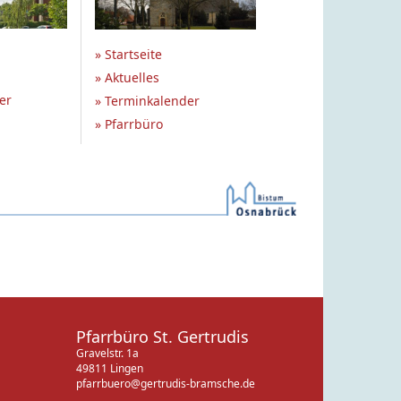
» Startseite
» Aktuelles
er
» Terminkalender
» Pfarrbüro
Pfarrbüro St. Gertrudis
Gravelstr. 1a
49811 Lingen
pfarrbuero@gertrudis-bramsche.de