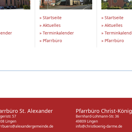
» Startseite
» Startseite
» Aktuelles
» Aktuelles
lender
» Terminkalender
» Terminkalend
» Pfarrbüro
» Pfarrbüro
arrbüro St. Alexander
Pfarrbüro Christ-König
geristr. 57
Bernhard-Lohmann-Str. 36
08 Lingen
49809 Lingen
rrbuero@alexandergemeinde.de
info@christkoenig-darme.de