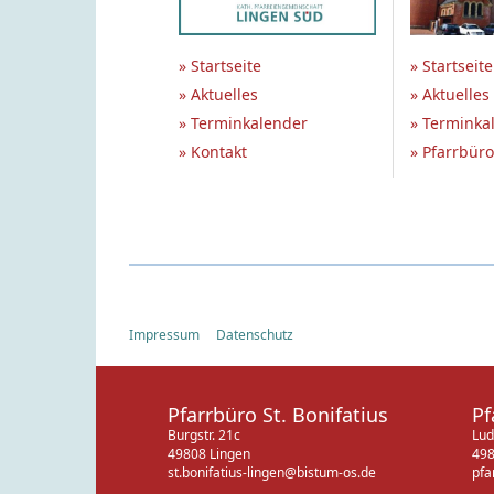
» Startseite
» Startseite
» Aktuelles
» Aktuelles
» Terminkalender
» Terminka
» Kontakt
» Pfarrbüro
Impressum
Datenschutz
Pfarrbüro St. Bonifatius
Pf
Burgstr. 21c
Lud
49808 Lingen
498
st.bonifatius-lingen@bistum-os.de
pfa