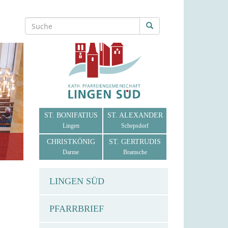
ST. BONIFATIUS
ST. ALEXANDER
Lingen
Schepsdorf
CHRISTKÖNIG
ST. GERTRUDIS
Darme
Bramsche
LINGEN SÜD
PFARRBRIEF