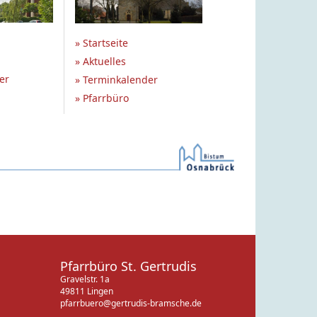
» Startseite
» Aktuelles
er
» Terminkalender
» Pfarrbüro
Pfarrbüro St. Gertrudis
Gravelstr. 1a
49811 Lingen
pfarrbuero@gertrudis-bramsche.de