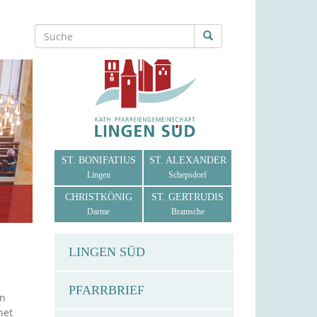
ST. BONIFATIUS
ST. ALEXANDER
Lingen
Schepsdorf
CHRISTKÖNIG
ST. GERTRUDIS
Darme
Bramsche
LINGEN SÜD
PFARRBRIEF
in
net