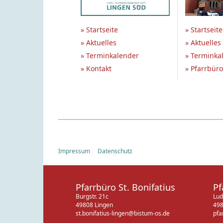
» Startseite
» Startseite
» Aktuelles
» Aktuelles
» Terminkalender
» Terminka
» Kontakt
» Pfarrbüro
Impressum
Datenschutz
Pfarrbüro St. Bonifatius
Pf
Burgstr. 21c
Lud
49808 Lingen
498
st.bonifatius-lingen@bistum-os.de
pfa