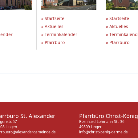
» Startseite
» Startseite
» Aktuelles
» Aktuelles
lender
» Terminkalender
» Terminkalend
» Pfarrbüro
» Pfarrbüro
arrbüro St. Alexander
Pfarrbüro Christ-König
geristr. 57
Bernhard-Lohmann-Str. 36
08 Lingen
49809 Lingen
rrbuero@alexandergemeinde.de
info@christkoenig-darme.de