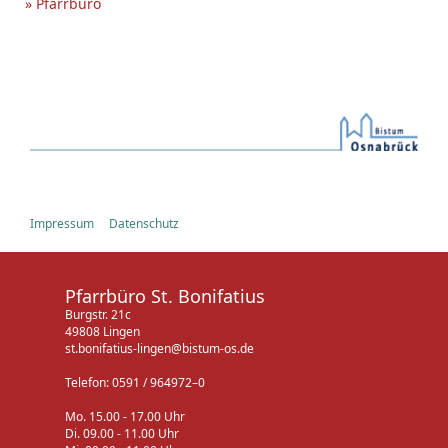
» Pfarrbüro
Impressum
Datenschutz
Pfarrbüro St. Bonifatius
Burgstr. 21c
49808 Lingen
st.bonifatius-lingen@bistum-os.de
Telefon: 0591 / 964972–0
Mo. 15.00 - 17.00 Uhr
Di. 09.00 - 11.00 Uhr