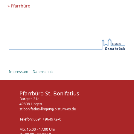
» Pfarrbüro
Impressum
Datenschutz
Pfarrbüro St. Bonifatius
Burgstr. 21c
49808 Lingen
st.bonifatius-lingen@bistum-os.de
Telefon: 0591 / 964972–0
Mo. 15.00 - 17.00 Uhr