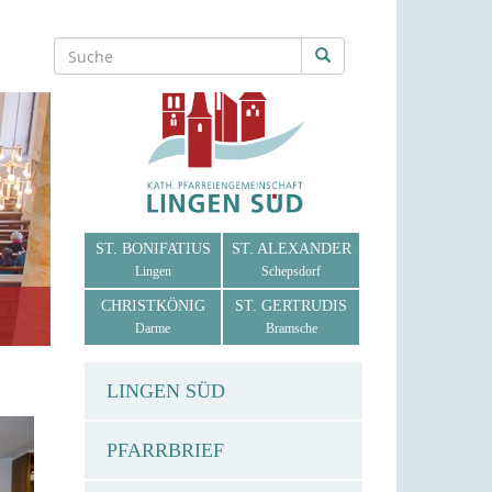
ST. BONIFATIUS
ST. ALEXANDER
Lingen
Schepsdorf
CHRISTKÖNIG
ST. GERTRUDIS
Darme
Bramsche
LINGEN SÜD
PFARRBRIEF