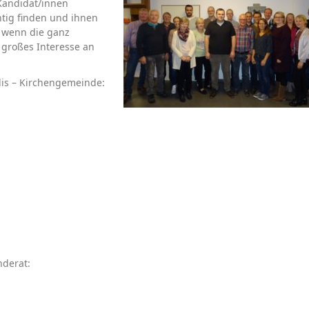
Kandidat/innen
htig finden und ihnen
h wenn die ganz
 großes Interesse an
dis – Kirchengemeinde:
derat: