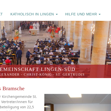
KT
KATHOLISCH IN LINGEN
HILFE UND MEHR
EMEINSCHAFT LINGEN-SÜD
ALEXANDER
-
CHRIST-KÖNIG
-
ST. GERTRUDIS
is Bramsche
r Kirchengemeinde St.
Vertreter/innen für
beteiligung von 22,5