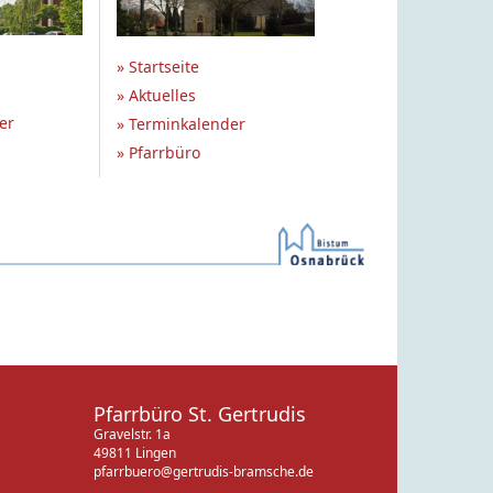
» Startseite
» Aktuelles
er
» Terminkalender
» Pfarrbüro
Pfarrbüro St. Gertrudis
Gravelstr. 1a
49811 Lingen
pfarrbuero@gertrudis-bramsche.de