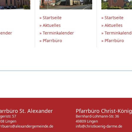
» Startseite
» Startseite
» Aktuelles
» Aktuelles
lender
» Terminkalender
» Terminkalend
» Pfarrbüro
» Pfarrbüro
arrbüro St. Alexander
Pfarrbüro Christ-König
geristr. 57
Bernhard-Lohmann-Str. 36
08 Lingen
49809 Lingen
rrbuero@alexandergemeinde.de
info@christkoenig-darme.de