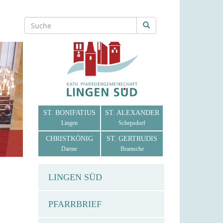
ST. BONIFATIUS
ST. ALEXANDER
Lingen
Schepsdorf
CHRISTKÖNIG
ST. GERTRUDIS
Darme
Bramsche
LINGEN SÜD
PFARRBRIEF