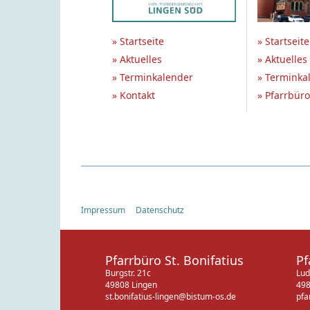
» Startseite
» Startseite
» Aktuelles
» Aktuelles
» Terminkalender
» Terminka
» Kontakt
» Pfarrbüro
Impressum
Datenschutz
Pfarrbüro St. Bonifatius
Pf
Burgstr. 21c
Lud
49808 Lingen
498
st.bonifatius-lingen@bistum-os.de
pfa