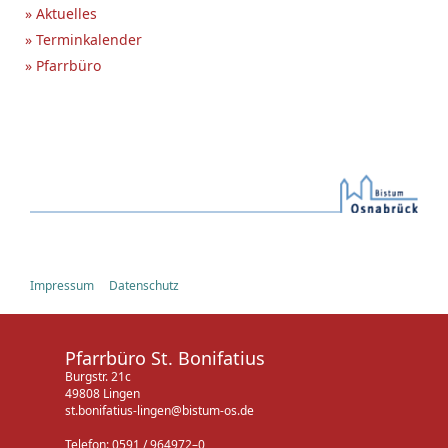
» Aktuelles
» Terminkalender
» Pfarrbüro
Impressum
Datenschutz
Pfarrbüro St. Bonifatius
Burgstr. 21c
49808 Lingen
st.bonifatius-lingen@bistum-os.de
Telefon: 0591 / 964972–0