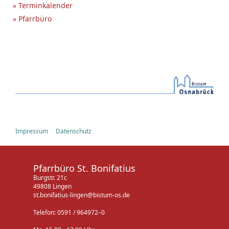
» Terminkalender
» Pfarrbüro
Impressum
Datenschutz
Pfarrbüro St. Bonifatius
Burgstr. 21c
49808 Lingen
st.bonifatius-lingen@bistum-os.de
Telefon: 0591 / 964972–0