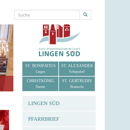
ST. BONIFATIUS
ST. ALEXANDER
Lingen
Schepsdorf
CHRISTKÖNIG
ST. GERTRUDIS
Darme
Bramsche
LINGEN SÜD
PFARRBRIEF