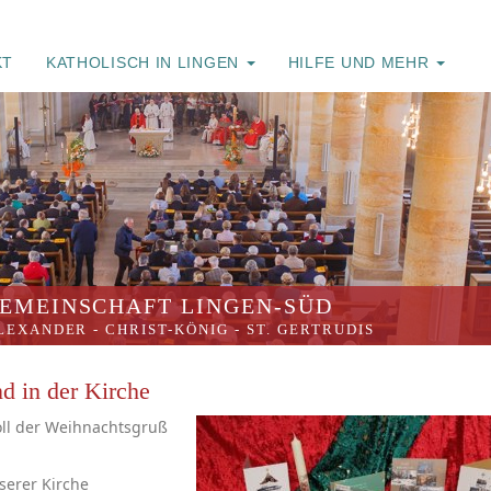
KT
KATHOLISCH IN LINGEN
HILFE UND MEHR
EMEINSCHAFT LINGEN-SÜD
ALEXANDER
-
CHRIST-KÖNIG
-
ST. GERTRUDIS
nd in der Kirche
soll der Weihnachtsgruß
serer Kirche