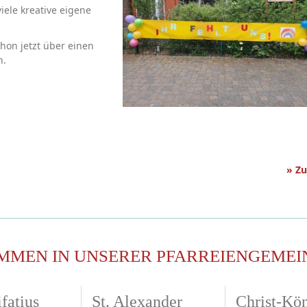
iele kreative eigene
hon jetzt über einen
n.
» Z
MMEN IN UNSERER PFARREIENGEMEI
fatius
St. Alexander
Christ-Kö