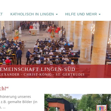
KT
KATHOLISCH IN LINGEN
HILFE UND MEHR
EMEINSCHAFT LINGEN-SÜD
ALEXANDER
-
CHRIST-KÖNIG
-
ST. GERTRUDIS
ch!“
schönerung unseres
z.B. gemalte Bilder (in
n, …