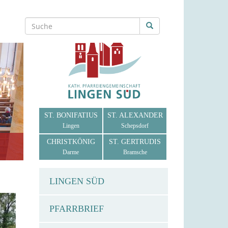
ST. BONIFATIUS
ST. ALEXANDER
Lingen
Schepsdorf
CHRISTKÖNIG
ST. GERTRUDIS
Darme
Bramsche
LINGEN SÜD
PFARRBRIEF