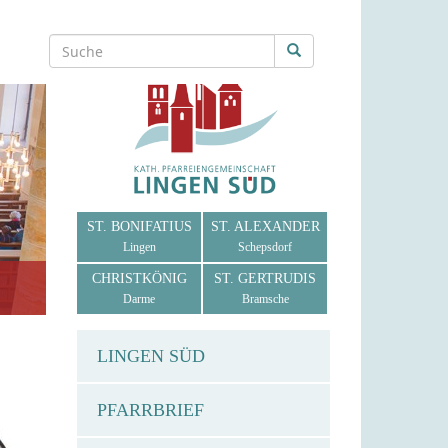
ST. BONIFATIUS
ST. ALEXANDER
Lingen
Schepsdorf
CHRISTKÖNIG
ST. GERTRUDIS
Darme
Bramsche
LINGEN SÜD
PFARRBRIEF