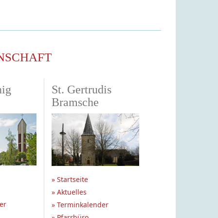
NSCHAFT
nig
St. Gertrudis
Bramsche
» Startseite
» Aktuelles
er
» Terminkalender
» Pfarrbüro