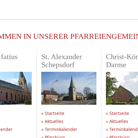
MMEN IN UNSERER PFARREIENGEMEI
fatius
St. Alexander
Christ-Kö
Schepsdorf
Darme
» Startseite
» Startseite
» Aktuelles
» Aktuelles
lender
» Terminkalender
» Terminkalend
» Pfarrbüro
» Pfarrbüro