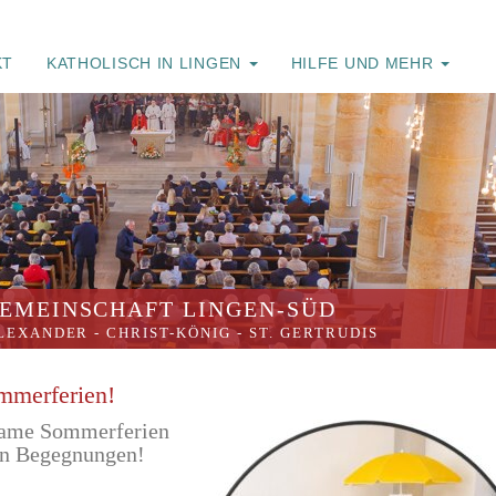
KT
KATHOLISCH IN LINGEN
HILFE UND MEHR
EMEINSCHAFT LINGEN-SÜD
ALEXANDER
-
CHRIST-KÖNIG
-
ST. GERTRUDIS
ommerferien!
same Sommerferien
en Begegnungen!