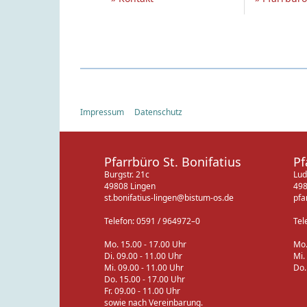
Impressum
Datenschutz
Pfarrbüro St. Bonifatius
Pf
Burgstr. 21c
Lud
49808 Lingen
498
st.bonifatius-lingen@bistum-os.de
pfa
Telefon: 0591 / 964972–0
Tel
Mo. 15.00 - 17.00 Uhr
Mo.
Di. 09.00 - 11.00 Uhr
Mi.
Mi. 09.00 - 11.00 Uhr
Do.
Do. 15.00 - 17.00 Uhr
Fr. 09.00 - 11.00 Uhr
sowie nach Vereinbarung.