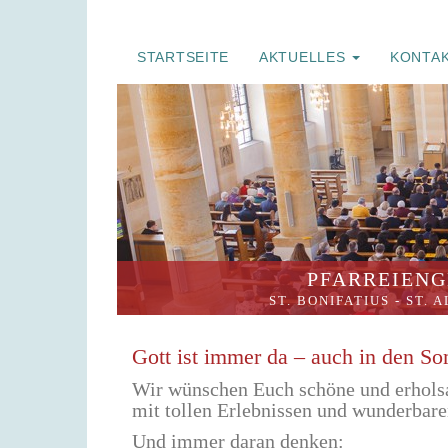
STARTSEITE
AKTUELLES
KONTA
PFARREIENG
ST. BONIFATIUS
-
ST. 
Gott ist immer da – auch in den S
Wir wünschen Euch schöne und erhol
mit tollen Erlebnissen und wunderbar
Und immer daran denken: