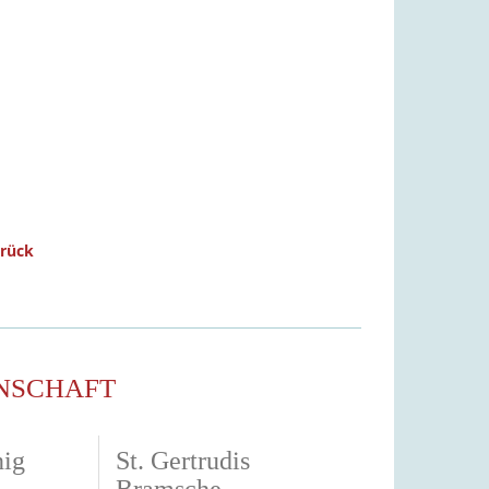
urück
NSCHAFT
nig
St. Gertrudis