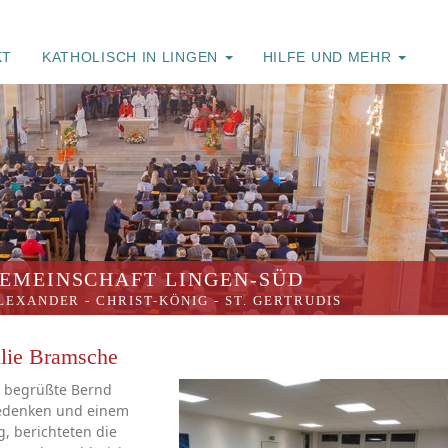
KT
KATHOLISCH IN LINGEN
HILFE UND MEHR
EMEINSCHAFT LINGEN-SÜD
ALEXANDER
-
CHRIST-KÖNIG
-
ST. GERTRUDIS
lie Bramsche
 begrüßte Bernd
edenken und einem
, berichteten die