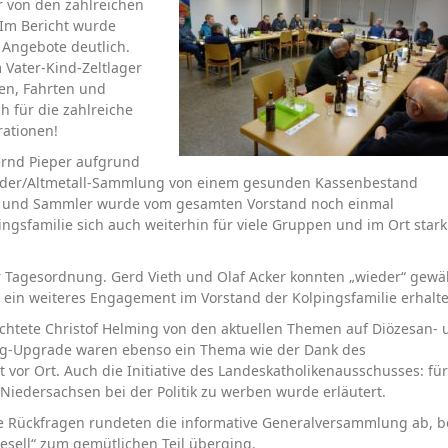
 von den zahlreichen
. Im Bericht wurde
 Angebote deutlich.
Vater-Kind-Zeltlager
en, Fahrten und
für die zahlreiche
rationen!
ernd Pieper aufgrund
eider/Altmetall-Sammlung von einem gesunden Kassenbestand
der und Sammler wurde vom gesamten Vorstand noch einmal
ngsfamilie sich auch weiterhin für viele Gruppen und im Ort stark
r Tagesordnung. Gerd Vieth und Olaf Acker konnten „wieder“ gewä
ein weiteres Engagement im Vorstand der Kolpingsfamilie erhalte
chtete Christof Helming von den aktuellen Themen auf Diözesan- 
ng-Upgrade waren ebenso ein Thema wie der Dank des
vor Ort. Auch die Initiative des Landeskatholikenausschusses: fü
 Niedersachsen bei der Politik zu werben wurde erläutert.
e Rückfragen rundeten die informative Generalversammlung ab, b
sell“ zum gemütlichen Teil überging.