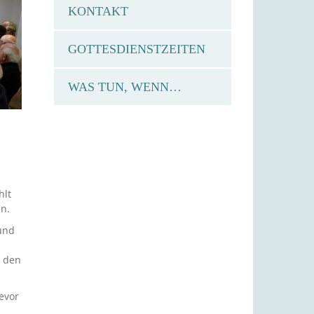
KONTAKT
GOTTESDIENSTZEITEN
WAS TUN, WENN…
hlt
n.
und
r den
evor