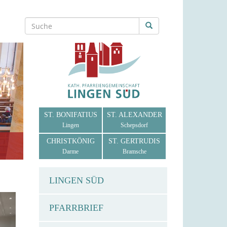
ST. BONIFATIUS
ST. ALEXANDER
Lingen
Schepsdorf
CHRISTKÖNIG
ST. GERTRUDIS
Darme
Bramsche
LINGEN SÜD
PFARRBRIEF