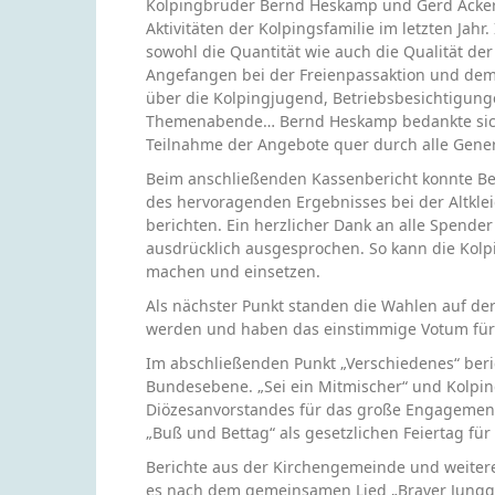
Kolpingbrüder Bernd Heskamp und Gerd Acker
Aktivitäten der Kolpingsfamilie im letzten Jahr
sowohl die Quantität wie auch die Qualität der
Angefangen bei der Freienpassaktion und dem 
über die Kolpingjugend, Betriebsbesichtigung
Themenabende… Bernd Heskamp bedankte sich 
Teilnahme der Angebote quer durch alle Gene
Beim anschließenden Kassenbericht konnte B
des hervoragenden Ergebnisses bei der Altkl
berichten. Ein herzlicher Dank an alle Spen
ausdrücklich ausgesprochen. So kann die Kolpi
machen und einsetzen.
Als nächster Punkt standen die Wahlen auf de
werden und haben das einstimmige Votum für 
Im abschließenden Punkt „Verschiedenes“ beri
Bundesebene. „Sei ein Mitmischer“ und Kolpi
Diözesanvorstandes für das große Engagement 
„Buß und Bettag“ als gesetzlichen Feiertag für
Berichte aus der Kirchengemeinde und weiter
es nach dem gemeinsamen Lied „Braver Jungge