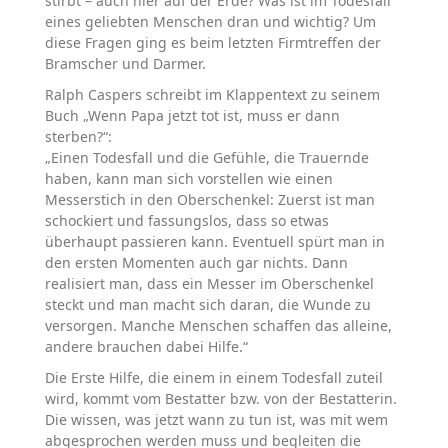
stirbt – auch hier auf der Erde? Was ist im Todesfall
eines geliebten Menschen dran und wichtig? Um
diese Fragen ging es beim letzten Firmtreffen der
Bramscher und Darmer.
Ralph Caspers schreibt im Klappentext zu seinem
Buch „Wenn Papa jetzt tot ist, muss er dann
sterben?“:
„Einen Todesfall und die Gefühle, die Trauernde
haben, kann man sich vorstellen wie einen
Messerstich in den Oberschenkel: Zuerst ist man
schockiert und fassungslos, dass so etwas
überhaupt passieren kann. Eventuell spürt man in
den ersten Momenten auch gar nichts. Dann
realisiert man, dass ein Messer im Oberschenkel
steckt und man macht sich daran, die Wunde zu
versorgen. Manche Menschen schaffen das alleine,
andere brauchen dabei Hilfe.“
Die Erste Hilfe, die einem in einem Todesfall zuteil
wird, kommt vom Bestatter bzw. von der Bestatterin.
Die wissen, was jetzt wann zu tun ist, was mit wem
abgesprochen werden muss und begleiten die