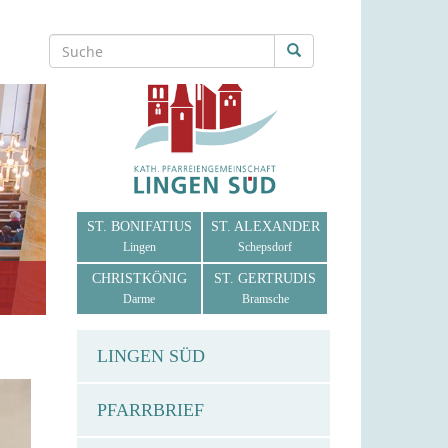
ST. BONIFATIUS
ST. ALEXANDER
Lingen
Schepsdorf
CHRISTKÖNIG
ST. GERTRUDIS
Darme
Bramsche
LINGEN SÜD
PFARRBRIEF