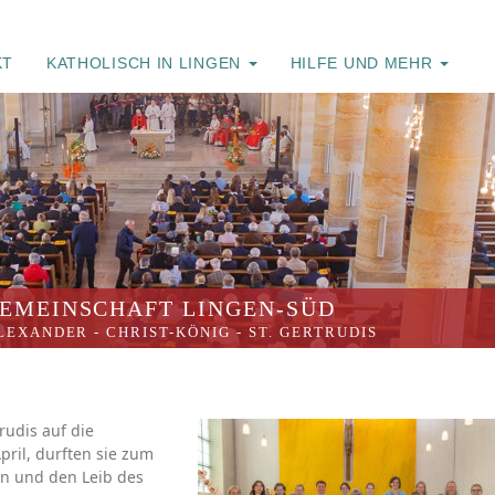
KT
KATHOLISCH IN LINGEN
HILFE UND MEHR
EMEINSCHAFT LINGEN-SÜD
ALEXANDER
-
CHRIST-KÖNIG
-
ST. GERTRUDIS
rudis auf die
ril, durften sie zum
n und den Leib des