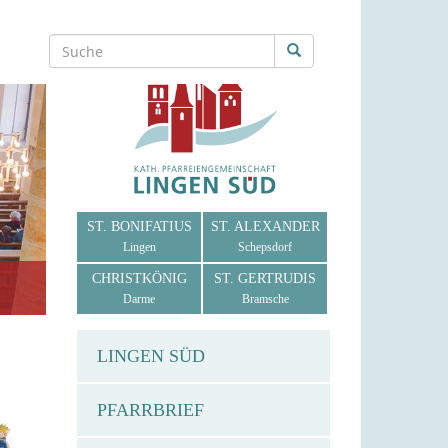
ST. BONIFATIUS
ST. ALEXANDER
Lingen
Schepsdorf
CHRISTKÖNIG
ST. GERTRUDIS
Darme
Bramsche
LINGEN SÜD
PFARRBRIEF