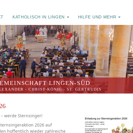
KT
KATHOLISCH IN LINGEN
HILFE UND MEHR
EMEINSCHAFT LINGEN-SÜD
ALEXANDER
-
CHRIST-KÖNIG
-
ST. GERTRUDIS
026
 – werde Sternsinger!
Sternsingeraktion 2026 auf
en hoffentlich wieder zahlreiche