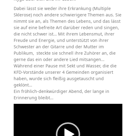
Dabei lässt sie weder ihre Erkrankung (Multiple
Sklerose) noch andere schwierigere Themen aus. Sie
nimmt sie an, als Themen des Lebens, und das lässt
sie auf eine befreite Art darüber reden und singen,
die nicht schwer ist… Mit ihrem Lebensmut, ihrer
Freude und Energie, und unterstützt von ihrer
Schwester an der Gitarre und der Mutter im
Publikum, steckte sie schnell ihre Zuhörer an, die
gerne das ein oder andere Lied mitsangen…
Während einer Pause mit Sekt und Wasser, die die
KFD-Vorstände unserer 4 Gemeinden organisiert
haben, wurde sich fleißig ausgetauscht und
geklönt…
Ein fröhlich-denkwürdiger Abend, der lange in
Erinnerung bleibt…
Video-
Player