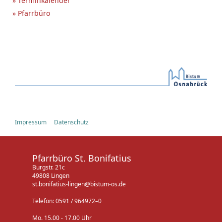
» Terminkalender
» Pfarrbüro
Impressum
Datenschutz
Pfarrbüro St. Bonifatius
Burgstr. 21c
49808 Lingen
st.bonifatius-lingen@bistum-os.de
Telefon: 0591 / 964972–0
Mo. 15.00 - 17.00 Uhr