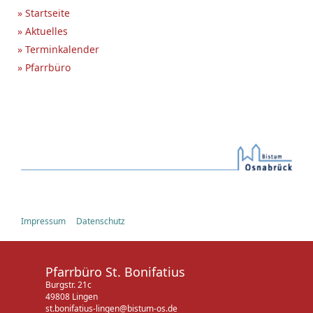
» Startseite
» Aktuelles
» Terminkalender
» Pfarrbüro
Impressum
Datenschutz
Pfarrbüro St. Bonifatius
Burgstr. 21c
49808 Lingen
st.bonifatius-lingen@bistum-os.de