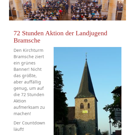
72 Stunden Aktion der Landjugend
Bramsche
Den Kirchturm
Bramsche ziert
ein grünes
Banner! Nicht
das größte,
aber auffällig
genug, um auf
die 72 Stunden
Aktion
aufmerksam zu
machen!
Der Countdown
läuft!