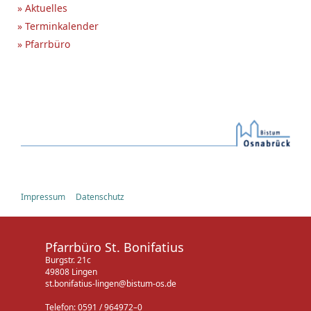
» Aktuelles
» Terminkalender
» Pfarrbüro
Impressum
Datenschutz
Pfarrbüro St. Bonifatius
Burgstr. 21c
49808 Lingen
st.bonifatius-lingen@bistum-os.de
Telefon: 0591 / 964972–0