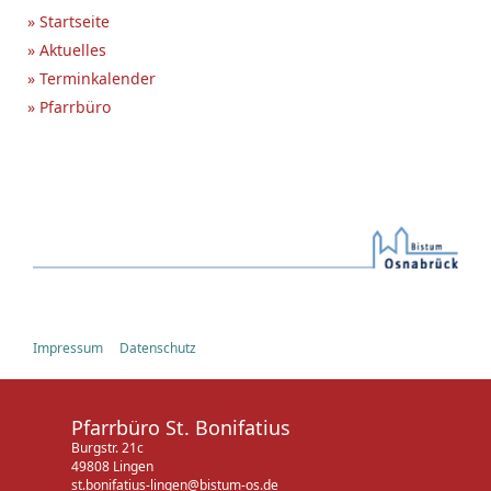
» Startseite
» Aktuelles
» Terminkalender
» Pfarrbüro
Impressum
Datenschutz
Pfarrbüro St. Bonifatius
Burgstr. 21c
49808 Lingen
st.bonifatius-lingen@bistum-os.de