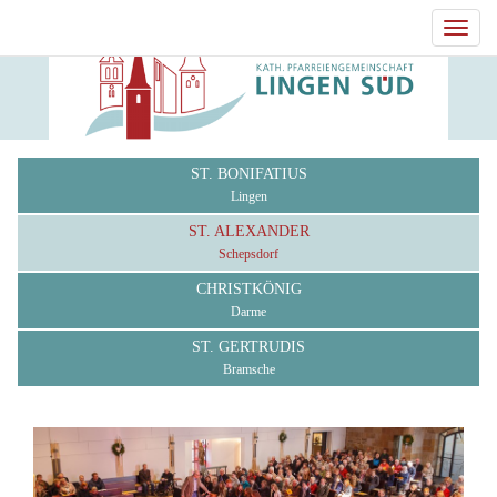
Toggl
navig
ST. BONIFATIUS
Lingen
ST. ALEXANDER
Schepsdorf
CHRISTKÖNIG
Darme
ST. GERTRUDIS
Bramsche