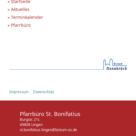
» Startseite
» Aktuelles
» Terminkalender
» Pfarrbüro
Impressum
Datenschutz
Pfarrbüro St. Bonifatius
Burgstr. 21c
49808 Lingen
st.bonifatius-lingen@bistum-os.de